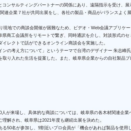
ズとコンサルティングパートナーの関係にあり、遠隔指示を受け、展
」は岐阜県木材関連企業７社が共同出展をし、各社の製品・商品がバランスよく展
。
より現地での商談会開催が困難なため、ビデオ・Web会議アプリケー
岐阜県商工会議所をリモートで繋ぎ、同時通訳を介し、対談形式のセ
ダイレクトで話ができるオンライン商談会を実施した。
インの考え方について」というテーマで台湾のデザイナー 朱志峰氏
を取り入れた生活を提案した。また、岐阜県企業からの自社製品プ
e」に年間約2,000人が来場し、具体的な商談については、岐阜県の各木材
理解され、岐阜県は2021年度も継続出展を決めた。
ある50名が参加し、9割近いプロ会員が「機会があれば製品を使用